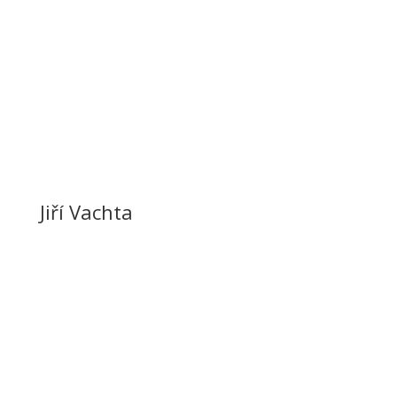
WineZone.cz
Jiří Vachta
739 229 447
vachta@winezone.cz