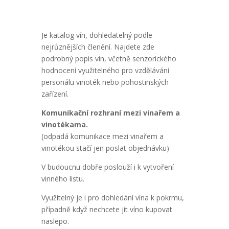
Je katalog vín, dohledatelný podle
nejrůznějších členění. Najdete zde
podrobný popis vín, včetně senzorického
hodnocení využitelného pro vzdělávání
personálu vinoték nebo pohostinských
zařízení.
Komunikační rozhraní mezi vinařem a
vinotékama.
(odpadá komunikace mezi vinařem a
vinotékou stačí jen poslat objednávku)
V budoucnu dobře poslouží i k vytvoření
vinného listu.
Využitelný je i pro dohledání vína k pokrmu,
případně když nechcete jít víno kupovat
naslepo.