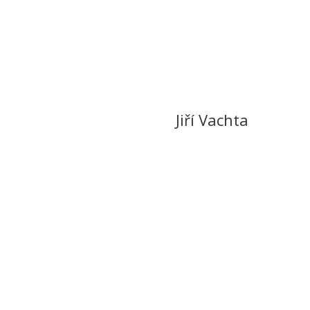
Jiří Vachta
739 229 447
vachta@winezone.cz