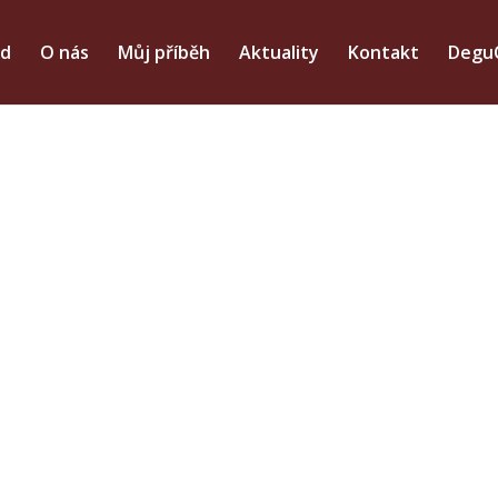
d
O nás
Můj příběh
Aktuality
Kontakt
Degu